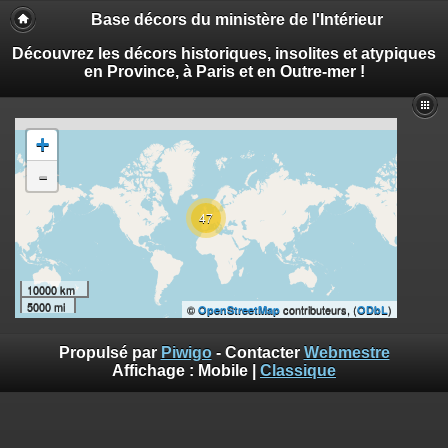
Base décors du ministère de l'Intérieur
Découvrez les décors historiques, insolites et atypiques
en Province, à Paris et en Outre-mer !
+
-
47
10000 km
5000 mi
©
contributeurs, (
)
OpenStreetMap
ODbL
Propulsé par
Piwigo
- Contacter
Webmestre
Affichage :
Mobile
|
Classique