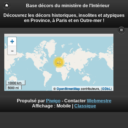
Base décors du ministère de l'Intérieur
Découvrez les décors historiques, insolites et atypiques
en Province, à Paris et en Outre-mer !
+
-
40
10000 km
5000 mi
©
contributeurs, (
)
OpenStreetMap
ODbL
Propulsé par
Piwigo
- Contacter
Webmestre
Affichage :
Mobile
|
Classique