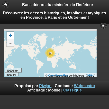
Base décors du ministère de l'Intérieur
Découvrez les décors historiques, insolites et atypiques
en Province, à Paris et en Outre-mer !
+
-
39
10000 km
5000 mi
©
contributeurs, (
)
OpenStreetMap
ODbL
Propulsé par
Piwigo
- Contacter
Webmestre
Affichage :
Mobile
|
Classique