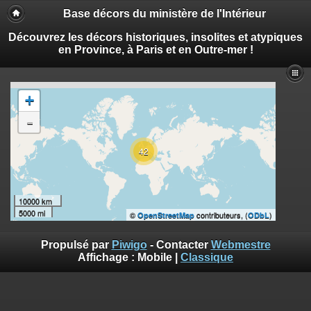
Base décors du ministère de l'Intérieur
Découvrez les décors historiques, insolites et atypiques
en Province, à Paris et en Outre-mer !
+
-
42
10000 km
5000 mi
©
contributeurs, (
)
OpenStreetMap
ODbL
Propulsé par
Piwigo
- Contacter
Webmestre
Affichage :
Mobile
|
Classique