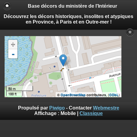
Base décors du ministère de l'Intérieur
Découvrez les décors historiques, insolites et atypiques
en Province, à Paris et en Outre-mer !
+
-
50 m
100 ft
©
contributeurs, (
)
OpenStreetMap
ODbL
Propulsé par
Piwigo
- Contacter
Webmestre
Affichage :
Mobile
|
Classique