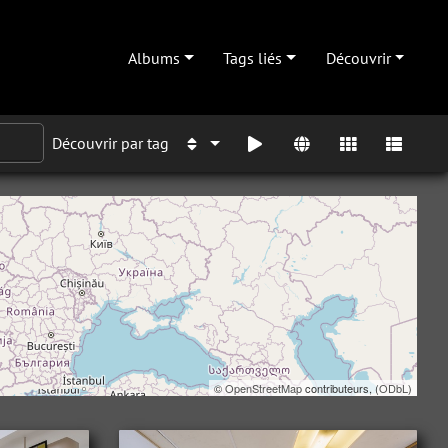
Albums
Tags liés
Découvrir
Découvrir par tag
©
OpenStreetMap
contributeurs, (
ODbL
)