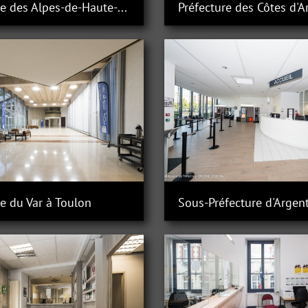
Préfecture des Alpes-de-Haute-Provence à Dignes-les-bainslois
re du Var à Toulon
Sous-Préfecture d'Argent