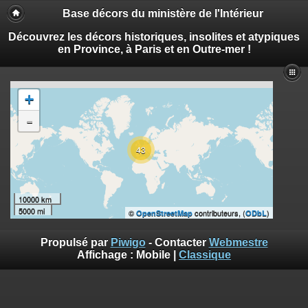
Base décors du ministère de l'Intérieur
Découvrez les décors historiques, insolites et atypiques
en Province, à Paris et en Outre-mer !
+
-
43
10000 km
5000 mi
©
contributeurs, (
)
OpenStreetMap
ODbL
Propulsé par
Piwigo
- Contacter
Webmestre
Affichage :
Mobile
|
Classique