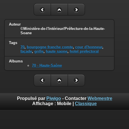
Auteur
©Ministère-de-l'Intérieur/Préfecture-de-la-Haute-
Soane
Tags
70
,
bourgogne franche comte
,
cour d'honneur
,
façade
,
grille
,
haute saone
,
hotel prefectoral
Albums
70 - Haute-Saône
Propulsé par
Piwigo
- Contacter
Webmestre
Affichage :
Mobile
|
Classique