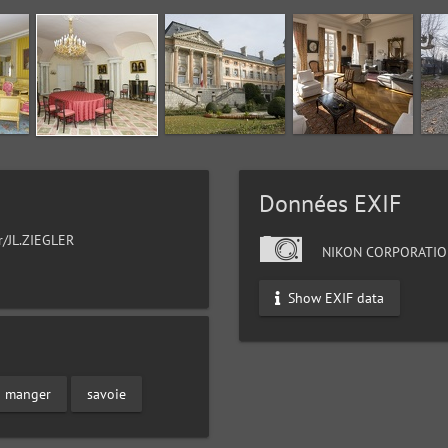
Données EXIF
r/JL.ZIEGLER
NIKON CORPORATIO
Show EXIF data
 a manger
savoie