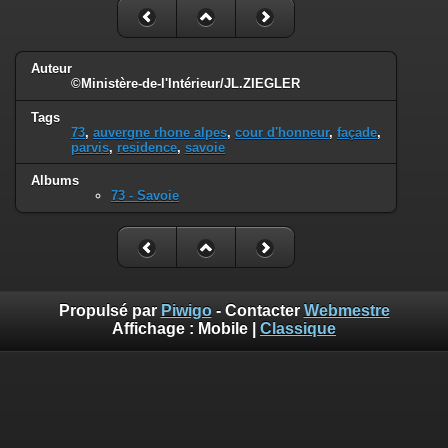
Auteur
©Ministère-de-l'Intérieur/JL.ZIEGLER
Tags
73
,
auvergne rhone alpes
,
cour d'honneur
,
façade
,
parvis
,
residence
,
savoie
Albums
73 - Savoie
Propulsé par
Piwigo
- Contacter
Webmestre
Affichage :
Mobile
|
Classique