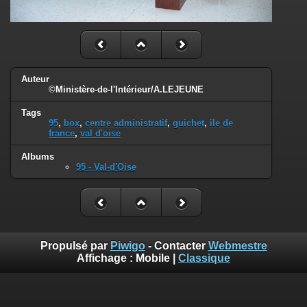
Auteur
©Ministère-de-l'Intérieur/A.LEJEUNE
Tags
95
,
box
,
centre administratif
,
guichet
,
ile de
france
,
val d'oise
Albums
95 - Val-d'Oise
Propulsé par
Piwigo
- Contacter
Webmestre
Affichage :
Mobile
|
Classique