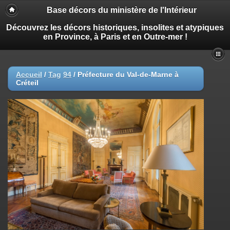
Base décors du ministère de l'Intérieur
Découvrez les décors historiques, insolites et atypiques
en Province, à Paris et en Outre-mer !
Accueil
/
Tag
94
/
Préfecture du Val-de-Marne à
Créteil