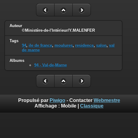
Auteur
©Ministère-de-l'Intérieur/Y.MALENFER
Tags
94
,
ile de france
,
moulures
,
residence
,
salon
,
val
de marne
Albums
94 - Val-de-Marne
Propulsé par
Piwigo
- Contacter
Webmestre
Affichage :
Mobile
|
Classique