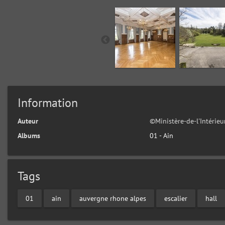
Information
Auteur
©Ministère-de-l'Intérie
Albums
01 - Ain
Tags
01
ain
auvergne rhone alpes
escalier
hall