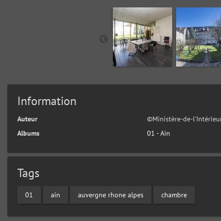
Information
Auteur
©Ministère-de-l'Intérie
Albums
01 - Ain
Tags
01
ain
auvergne rhone alpes
chambre