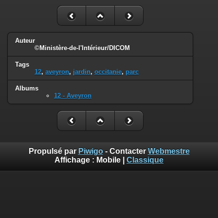
Auteur
©Ministère-de-l'Intérieur/DICOM
Tags
12
,
aveyron
,
jardin
,
occitanie
,
parc
Albums
12 - Aveyron
Propulsé par
Piwigo
- Contacter
Webmestre
Affichage :
Mobile
|
Classique