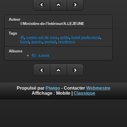
Auteur
©Ministère-de-l'Intérieur/A.LEJEUNE
Tags
45
,
centre val de loire
,
grille
,
hotel prefectoral
,
loiret
,
parvis
,
portail
,
residence
Albums
45 - Loiret
Propulsé par
Piwigo
- Contacter
Webmestre
Affichage :
Mobile
|
Classique