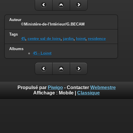
Auteur
©Ministère-de-l'Intérieur/G.BECAM
Tags
45
,
centre val de loire
,
jardin
,
loiret
,
residence
Albums
45 - Loiret
Propulsé par
Piwigo
- Contacter
Webmestre
Affichage :
Mobile
|
Classique