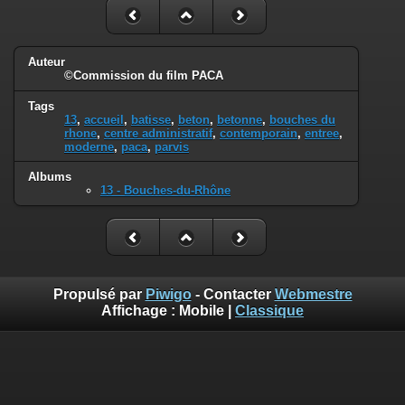
Auteur
©Commission du film PACA
Tags
13
,
accueil
,
batisse
,
beton
,
betonne
,
bouches du
rhone
,
centre administratif
,
contemporain
,
entree
,
moderne
,
paca
,
parvis
Albums
13 - Bouches-du-Rhône
Propulsé par
Piwigo
- Contacter
Webmestre
Affichage :
Mobile
|
Classique