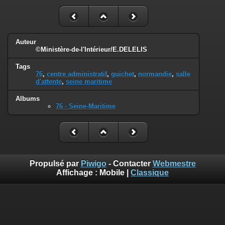
Auteur
©Ministère-de-l'Intérieur/E.DELELIS
Tags
76
,
centre administratif
,
guichet
,
normandie
,
salle
d'attente
,
seine maritime
Albums
76 - Seine-Maritime
Propulsé par
Piwigo
- Contacter
Webmestre
Affichage :
Mobile
|
Classique