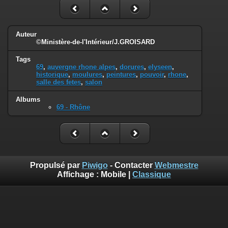
Auteur
©Ministère-de-l'Intérieur/J.GROISARD
Tags
69
,
auvergne rhone alpes
,
dorures
,
elyseen
,
historique
,
moulures
,
peintures
,
pouvoir
,
rhone
,
salle des fetes
,
salon
Albums
69 - Rhône
Propulsé par
Piwigo
- Contacter
Webmestre
Affichage :
Mobile
|
Classique