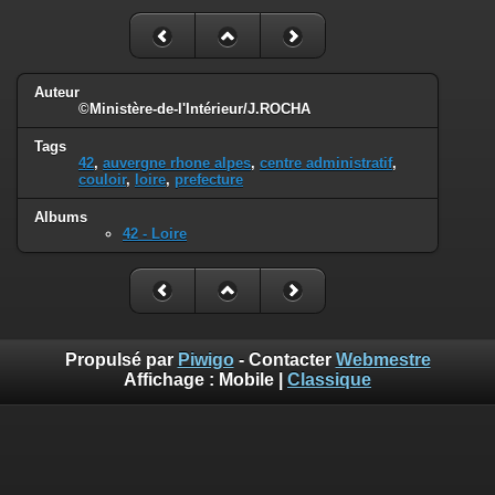
Auteur
©Ministère-de-l'Intérieur/J.ROCHA
Tags
42
,
auvergne rhone alpes
,
centre administratif
,
couloir
,
loire
,
prefecture
Albums
42 - Loire
Propulsé par
Piwigo
- Contacter
Webmestre
Affichage :
Mobile
|
Classique