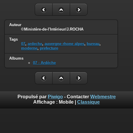
Auteur
©Ministère-de-l'Intérieur/J.ROCHA
Tags
07
,
ardeche
,
auvergne rhone alpes
,
bureau
,
moderne
,
prefecture
Albums
07 - Ardèche
Propulsé par
Piwigo
- Contacter
Webmestre
Affichage :
Mobile
|
Classique