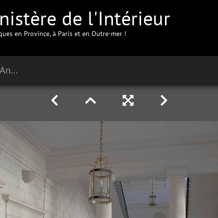
istère de l'Intérieur
iques en Province, à Paris et en Outre-mer !
Préfecture de la Charente à Angoulême