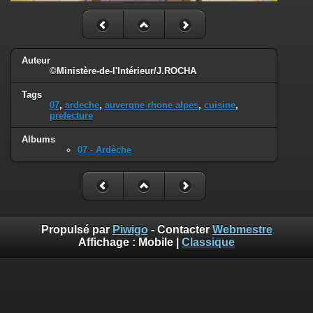
Auteur
©Ministère-de-l'Intérieur/J.ROCHA
Tags
07
,
ardeche
,
auvergne rhone alpes
,
cuisine
,
prefecture
Albums
07 - Ardèche
Propulsé par
Piwigo
- Contacter
Webmestre
Affichage :
Mobile
|
Classique