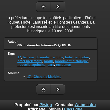
La préfecture occupe trois hôtels particuliers : l'hôtel
Poupet, l'hôtel Lanussé et le Pont des Granges. La
préfecture est inscrite au titre des monuments
historiques le 10 mai 2006.
Auteur
©Ministère-de-l'Intérieur/S.QUINTIN
Tags
17
,
batisse
,
charente maritime
,
hotel particulier
,
hotel prefectoral
,
jardin
,
monument historique
,
nouvelle aquitaine
,
parc
,
residence
Albums
17 - Charente-Maritime
Propulsé par
Piwigo
- Contacter
Webmestre
Affichage :
Mobile
|
Classique