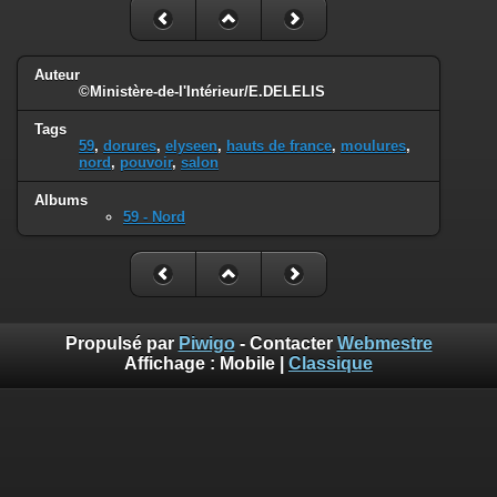
Auteur
©Ministère-de-l'Intérieur/E.DELELIS
Tags
59
,
dorures
,
elyseen
,
hauts de france
,
moulures
,
nord
,
pouvoir
,
salon
Albums
59 - Nord
Propulsé par
Piwigo
- Contacter
Webmestre
Affichage :
Mobile
|
Classique