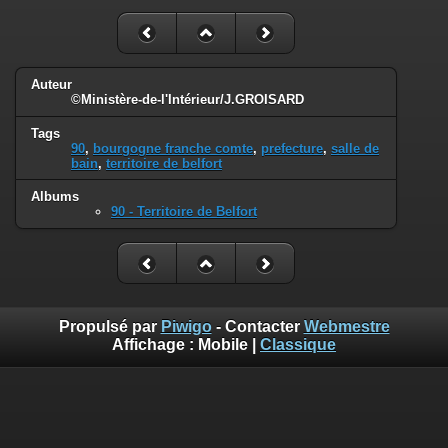
Auteur
©Ministère-de-l'Intérieur/J.GROISARD
Tags
90
,
bourgogne franche comte
,
prefecture
,
salle de
bain
,
territoire de belfort
Albums
90 - Territoire de Belfort
Propulsé par
Piwigo
- Contacter
Webmestre
Affichage :
Mobile
|
Classique