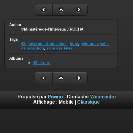
Auteur
©Ministère-de-l'Intérieur/J.ROCHA
Tags
42
,
auvergne rhone alpes
,
loire
,
peintures
,
salle
de reception
,
salle des fetes
Albums
42 - Loire
Propulsé par
Piwigo
- Contacter
Webmestre
Affichage :
Mobile
|
Classique