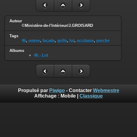
Auteur
©Ministère-de-l'Intérieur/J.GROISARD
Tags
46
,
entree
,
façade
,
grille
,
lot
,
occitanie
,
porche
Albums
46 - Lot
Propulsé par
Piwigo
- Contacter
Webmestre
Affichage :
Mobile
|
Classique