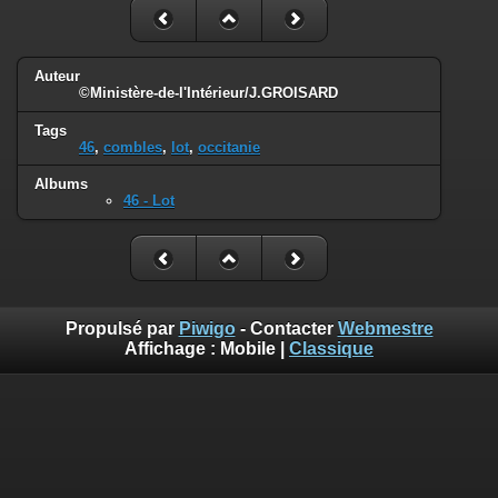
Auteur
©Ministère-de-l'Intérieur/J.GROISARD
Tags
46
,
combles
,
lot
,
occitanie
Albums
46 - Lot
Propulsé par
Piwigo
- Contacter
Webmestre
Affichage :
Mobile
|
Classique