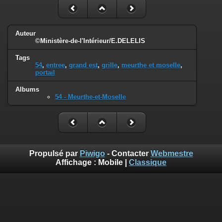
Auteur
©Ministère-de-l'Intérieur/E.DELELIS
Tags
54
,
entree
,
grand est
,
grille
,
meurthe et moselle
,
portail
Albums
54 - Meurthe-et-Moselle
Propulsé par
Piwigo
- Contacter
Webmestre
Affichage :
Mobile
|
Classique