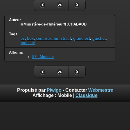
Auteur
©Ministère-de-l'Intérieur/P.CHABAUD
Tags
57
,
box
,
centre administratif
,
grand est
,
guichet
,
moselle
Albums
57 - Moselle
Propulsé par
Piwigo
- Contacter
Webmestre
Affichage :
Mobile
|
Classique