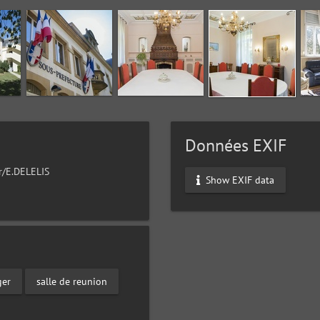
Données EXIF
ur/E.DELELIS
Show EXIF data
ger
salle de reunion