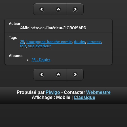
Auteur
©Ministère-de-l'Intérieur/J.GROISARD
Tags
25
,
bourgogne franche comte
,
doubs
,
terrasse
,
toit
,
vue exterieur
Albums
25 - Doubs
Propulsé par
Piwigo
- Contacter
Webmestre
Affichage :
Mobile
|
Classique