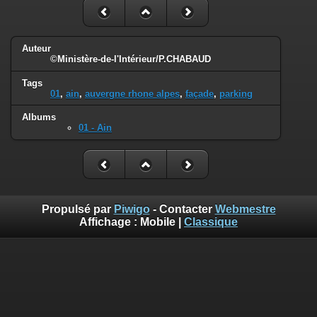
Auteur
©Ministère-de-l'Intérieur/P.CHABAUD
Tags
01
,
ain
,
auvergne rhone alpes
,
façade
,
parking
Albums
01 - Ain
Propulsé par
Piwigo
- Contacter
Webmestre
Affichage :
Mobile
|
Classique