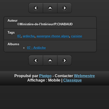
Auteur
©Ministère-de-l'Intérieur/P.CHABAUD
Tags
07
,
ardeche
,
auvergne rhone alpes
,
cuisine
Albums
07 - Ardèche
Propulsé par
Piwigo
- Contacter
Webmestre
Affichage :
Mobile
|
Classique