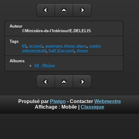
Auteur
©Ministère-de-l'Intérieur/E.DELELIS
Tags
69
,
accueil
,
auvergne rhone alpes
,
centre
administratif
,
hall d'accueil
,
rhone
Albums
69 - Rhône
Propulsé par
Piwigo
- Contacter
Webmestre
Affichage :
Mobile
|
Classique