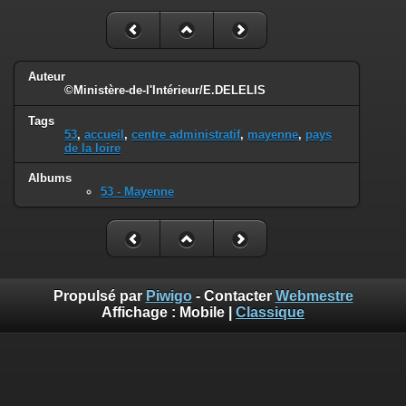
Auteur
©Ministère-de-l'Intérieur/E.DELELIS
Tags
53
,
accueil
,
centre administratif
,
mayenne
,
pays
de la loire
Albums
53 - Mayenne
Propulsé par
Piwigo
- Contacter
Webmestre
Affichage :
Mobile
|
Classique