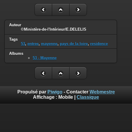
Auteur
©Ministère-de-l'Intérieur/E.DELELIS
Tags
53
,
entree
,
mayenne
,
pays de la loire
,
residence
Albums
53 - Mayenne
Propulsé par
Piwigo
- Contacter
Webmestre
Affichage :
Mobile
|
Classique