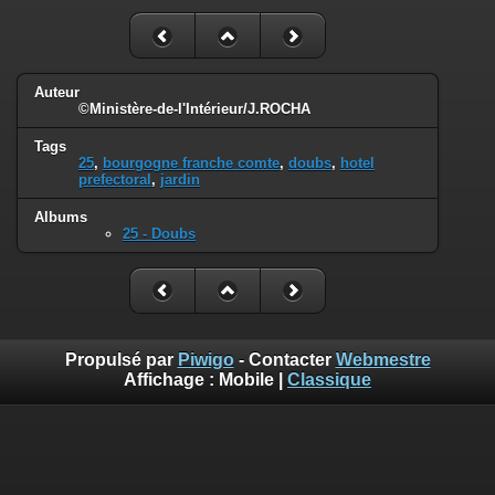
Auteur
©Ministère-de-l'Intérieur/J.ROCHA
Tags
25
,
bourgogne franche comte
,
doubs
,
hotel
prefectoral
,
jardin
Albums
25 - Doubs
Propulsé par
Piwigo
- Contacter
Webmestre
Affichage :
Mobile
|
Classique