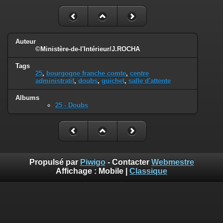
Auteur
©Ministère-de-l'Intérieur/J.ROCHA
Tags
25
,
bourgogne franche comte
,
centre
administratif
,
doubs
,
guichet
,
salle d'attente
Albums
25 - Doubs
Propulsé par
Piwigo
- Contacter
Webmestre
Affichage :
Mobile
|
Classique