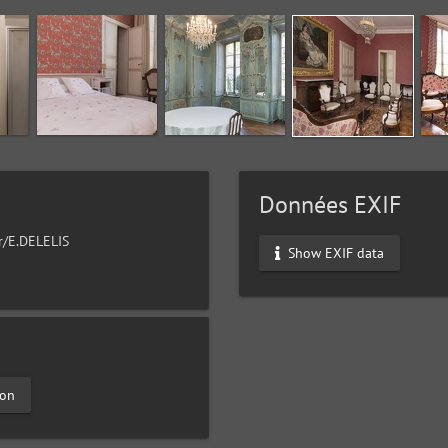
Données EXIF
ur/E.DELELIS
Show EXIF data
lon