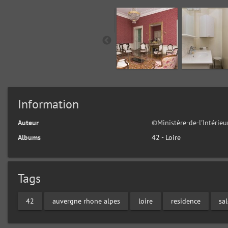
Information
Auteur
©Ministère-de-l'Intérie
Albums
42 - Loire
Tags
42
auvergne rhone alpes
loire
residence
sa