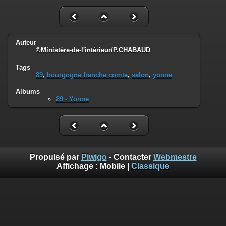
Auteur
©Ministère-de-l'intérieur/P.CHABAUD
Tags
89
,
bourgogne franche comte
,
salon
,
yonne
Albums
89 - Yonne
Propulsé par
Piwigo
- Contacter
Webmestre
Affichage :
Mobile
|
Classique