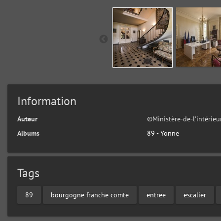
Information
Auteur
©Ministère-de-l'intérie
Albums
89 - Yonne
Tags
89
bourgogne franche comte
entree
escalier