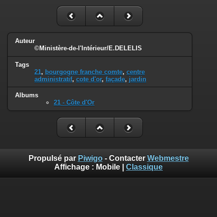
Auteur
©Ministère-de-l'Intérieur/E.DELELIS
Tags
21
,
bourgogne franche comte
,
centre
administratif
,
cote d'or
,
façade
,
jardin
Albums
21 - Côte d'Or
Propulsé par
Piwigo
- Contacter
Webmestre
Affichage :
Mobile
|
Classique