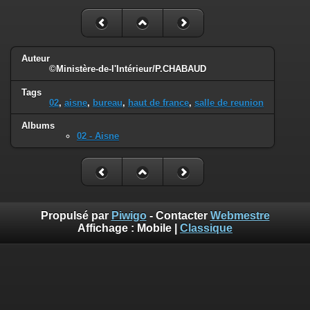
Auteur
©Ministère-de-l'Intérieur/P.CHABAUD
Tags
02
,
aisne
,
bureau
,
haut de france
,
salle de reunion
Albums
02 - Aisne
Propulsé par
Piwigo
- Contacter
Webmestre
Affichage :
Mobile
|
Classique