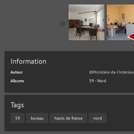
Information
Auteur
©Ministère-de-l'Intérie
Albums
59 - Nord
Tags
59
bureau
hauts de france
nord