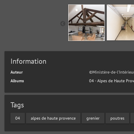
Information
Auteur
©Ministère-de-l'Intérie
Albums
04 - Alpes de Haute Pro
Tags
04
alpes de haute provence
grenier
poutres