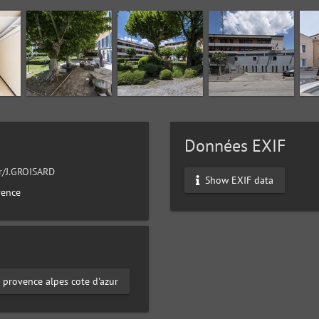
Données EXIF
ur/J.GROISARD
Show EXIF data
vence
provence alpes cote d'azur