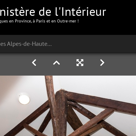
istère de l'Intérieur
iques en Province, à Paris et en Outre-mer !
Préfecture des Alpes-de-Haute-Provence à Dignes-les-bainslois