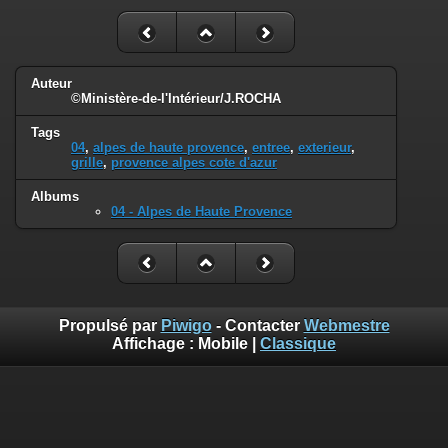
Auteur
©Ministère-de-l'Intérieur/J.ROCHA
Tags
04
,
alpes de haute provence
,
entree
,
exterieur
,
grille
,
provence alpes cote d'azur
Albums
04 - Alpes de Haute Provence
Propulsé par
Piwigo
- Contacter
Webmestre
Affichage :
Mobile
|
Classique