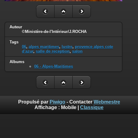
Auteur
©Ministère-de-l'Intérieur/J.ROCHA
Tags
06
,
alpes maritimes
,
lustre
,
provence alpes cote
d'azur
,
salle de reception
,
salon
Albums
06 - Alpes-Maritimes
Propulsé par
Piwigo
- Contacter
Webmestre
Affichage :
Mobile
|
Classique